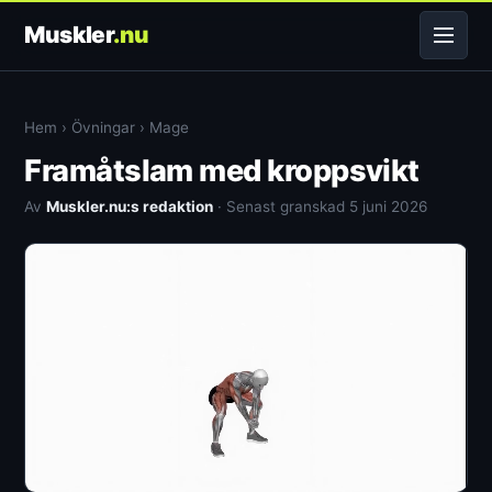
Muskler
.nu
Hem
›
Övningar
›
Mage
Framåtslam med kroppsvikt
Av
Muskler.nu:s redaktion
· Senast granskad 5 juni 2026