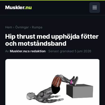
Muskler
.nu
Hem
›
Övningar
›
Rumpa
Hip thrust med upphöjda fötter
och motståndsband
Av
Muskler.nu:s redaktion
· Senast granskad 5 juni 2026