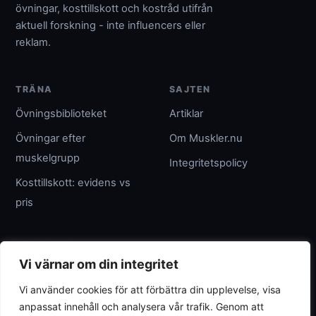
övningar, kosttillskott och kostråd utifrån
aktuell forskning - inte influencers eller
reklam.
TRÄNA
SAJTEN
Övningsbiblioteket
Artiklar
Övningar efter
Om Muskler.nu
muskelgrupp
Integritetspolicy
Kosttillskott: evidens vs
pris
UTGIVARE
Vi värnar om din integritet
Umpteenth Media
Vi använder cookies för att förbättra din upplevelse, visa
Org.nr 559183-3313
anpassat innehåll och analysera vår trafik. Genom att