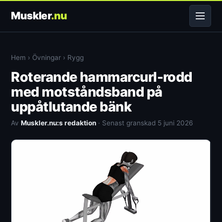
Muskler
.nu
Hem
›
Övningar
›
Rygg
Roterande hammarcurl-rodd
med motståndsband på
uppåtlutande bänk
Av
Muskler.nu:s redaktion
· Senast granskad 5 juni 2026