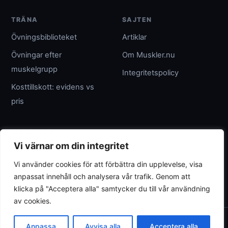
TRÄNA
SAJTEN
Övningsbiblioteket
Artiklar
Övningar efter
Om Muskler.nu
muskelgrupp
Integritetspolicy
Kosttillskott: evidens vs
pris
UTGIVARE
Vi värnar om din integritet
Umpteenth Media
Vi använder cookies för att förbättra din upplevelse, visa
Org.nr 559183-3313
anpassat innehåll och analysera vår trafik. Genom att
wave@umpteenth.media
klicka på "Acceptera alla" samtycker du till vår användning
av cookies.
© 2026 Muskler.nu
Anpassa
Avvisa alla
Acceptera alla