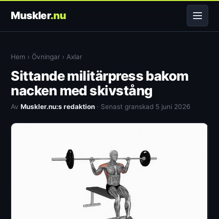
Muskler
.nu
Hem
›
Övningar
›
Axlar
Sittande militärpress bakom
nacken med skivstång
Av
Muskler.nu:s redaktion
· Senast granskad 5 juni 2026