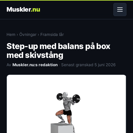
Muskler
.nu
Hem
›
Övningar
›
Framsida lår
Step-up med balans på box
med skivstång
Av
Muskler.nu:s redaktion
· Senast granskad 5 juni 2026