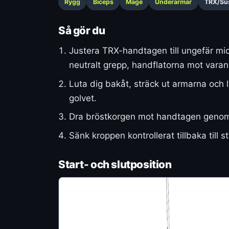
Rygg
Biceps
Mage
Underarmar
TRX/Sus
Så gör du
Justera TRX-handtagen till ungefär mi
neutralt grepp, handflatorna mot varan
Luta dig bakåt, sträck ut armarna och ly
golvet.
Dra bröstkorgen mot handtagen genom 
Sänk kroppen kontrollerat tillbaka till 
Start- och slutposition