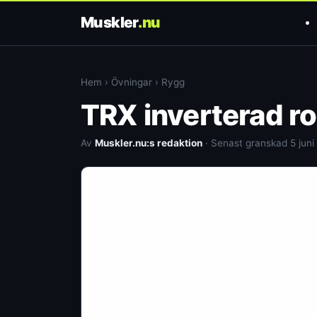
Muskler
.nu
Hem
›
Övningar
›
Rygg
TRX inverterad r
Av
Muskler.nu:s redaktion
· Senast granskad 5 juni