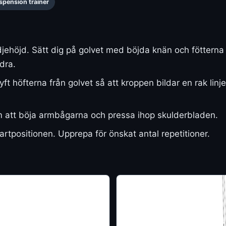
pension trainer
djehöjd. Sätt dig på golvet med böjda knän och fötterna
dra.
ft höfterna från golvet så att kroppen bildar en rak linje
att böja armbågarna och pressa ihop skulderbladen.
startpositionen. Upprepa för önskat antal repetitioner.