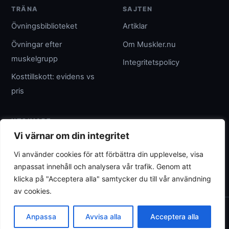
TRÄNA
SAJTEN
Övningsbiblioteket
Artiklar
Övningar efter
Om Muskler.nu
muskelgrupp
Integritetspolicy
Kosttillskott: evidens vs
pris
UTGIVARE
Vi värnar om din integritet
Umpteenth Media
Vi använder cookies för att förbättra din upplevelse, visa
Org.nr 559183-3313
anpassat innehåll och analysera vår trafik. Genom att
wave@umpteenth.media
klicka på "Acceptera alla" samtycker du till vår användning
av cookies.
© 2026 Muskler.nu
Anpassa
Avvisa alla
Acceptera alla
Allmän träningsinformation - ersätter inte individuell rådgivning.