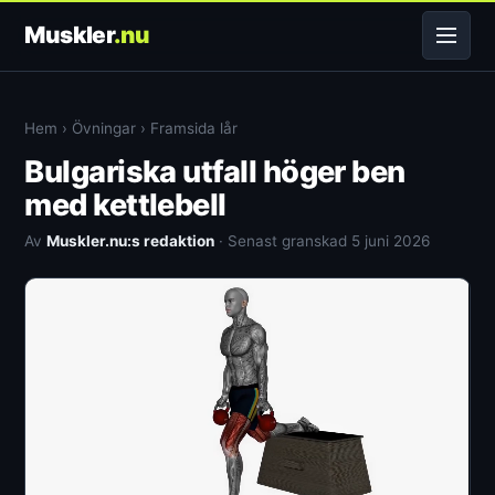
Muskler
.nu
Hem
›
Övningar
›
Framsida lår
Bulgariska utfall höger ben
med kettlebell
Av
Muskler.nu:s redaktion
· Senast granskad 5 juni 2026