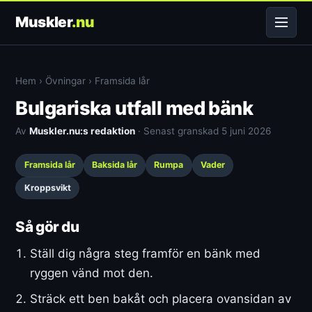
Muskler
.nu
Hem
›
Övningar
›
Framsida lår
Bulgariska utfall med bänk
Av
Muskler.nu:s redaktion
· Senast granskad 5 juni 2026
Framsida lår
Baksida lår
Rumpa
Vader
Kroppsvikt
Så gör du
Ställ dig några steg framför en bänk med
ryggen vänd mot den.
Sträck ett ben bakåt och placera ovansidan av