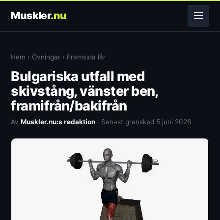
Muskler
.nu
Hem
›
Övningar
›
Framsida lår
Bulgariska utfall med
skivstång, vänster ben,
framifrån/bakifrån
Av
Muskler.nu:s redaktion
· Senast granskad 5 juni 2026