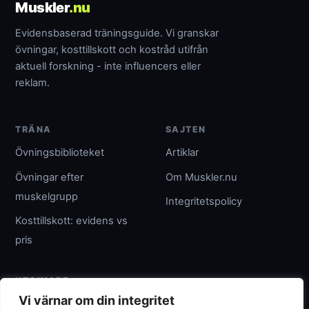
Muskler
.nu
Evidensbaserad träningsguide. Vi granskar
övningar, kosttillskott och kostråd utifrån
aktuell forskning - inte influencers eller
reklam.
TRÄNA
SAJTEN
Övningsbiblioteket
Artiklar
Övningar efter
Om Muskler.nu
muskelgrupp
Integritetspolicy
Kosttillskott: evidens vs
pris
UTGIVARE
Vi värnar om din integritet
Umpteenth Media