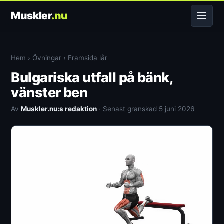
Muskler
.nu
Hem
›
Övningar
›
Framsida lår
Bulgariska utfall på bänk,
vänster ben
Av
Muskler.nu:s redaktion
· Senast granskad 5 juni 2026