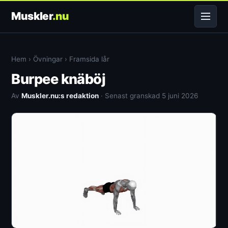
Muskler
.nu
Hem
›
Övningar
›
Framsida lår
Burpee knäböj
Av
Muskler.nu:s redaktion
· Senast granskad 5 juni 2026