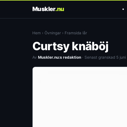
Muskler
.nu
Hem
›
Övningar
›
Framsida lår
Curtsy knäböj
Av
Muskler.nu:s redaktion
· Senast granskad 5 juni