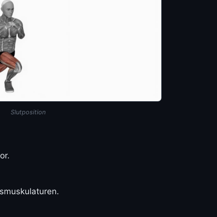
Slutposition
or.
tesmuskulaturen.