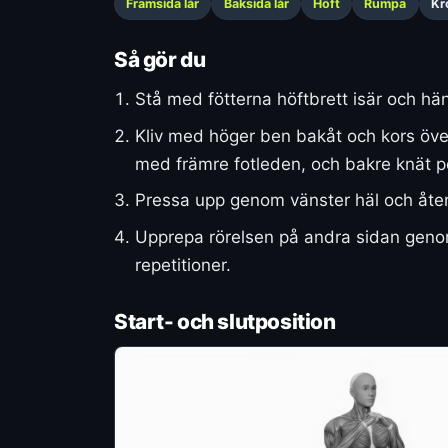
Framsida lår
Baksida lår
Höft
Rumpa
Kr
Så gör du
Stå med fötterna höftbrett isär och hän
Kliv med höger ben bakåt och kors över
med främre fotleden, och bakre knät p
Pressa upp genom vänster häl och återgå
Upprepa rörelsen på andra sidan genom
repetitioner.
Start- och slutposition