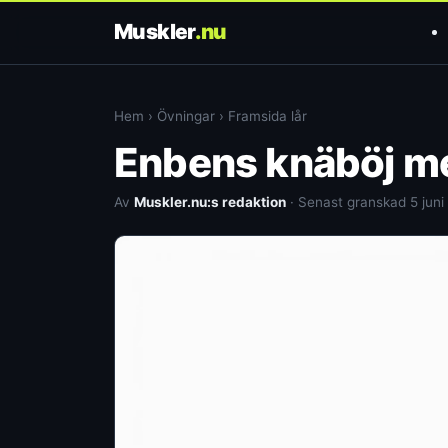
Muskler
.nu
Hem
›
Övningar
›
Framsida lår
Enbens knäböj med
Av
Muskler.nu:s redaktion
· Senast granskad 5 juni