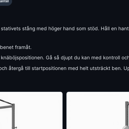
antel
 i stativets stång med höger hand som stöd. Håll en han
t benet framåt.
 knäböjspositionen. Gå så djupt du kan med kontroll oc
h återgå till startpositionen med helt utsträckt ben. Up