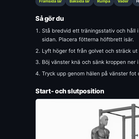
Framsida lår
Baksida lår
Rumpa
Vader
H
Så gör du
Stå bredvid ett träningsstativ och håll
sidan. Placera fötterna höftbrett isär.
Lyft höger fot från golvet och sträck u
Böj vänster knä och sänk kroppen ner i
Tryck upp genom hälen på vänster fot oc
Start- och slutposition