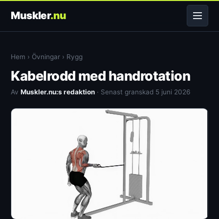
Muskler
.nu
Hem
›
Övningar
›
Rygg
Kabelrodd med handrotation
Av
Muskler.nu:s redaktion
· Senast granskad 5 juni 2026