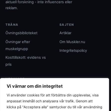
aktuell forskning - inte influencers eller
reklam.
TRÄNA
SAJTEN
Övningsbiblioteket
Artiklar
Övningar efter
Om Muskler.nu
muskelgrupp
Integritetspolicy
Kosttillskott: evidens vs
pris
UTGIVARE
Vi värnar om din integritet
Umpteenth Media
Vi använder cookies för att förbättra din upplevelse, visa
Org.nr 559183-3313
anpassat innehåll och analysera vår trafik. Genom att
wave@umpteenth.media
klicka på "Acceptera alla" samtycker du till vår användning