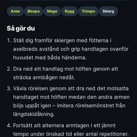
Axlar
Biceps
Mage
Rygg
Triceps
Skierg
Så gör du
Ställ dig framför skiergen med fötterna i
axelbreds avstånd och grip handtagen ovanför
huvudet med båda händerna.
Dra ned ett handtag mot höften genom att
sträcka armbågen nedåt.
Växla rörelsen genom att dra ned det motsatta
handtaget mot höften medan den andra armen
böjs uppåt igen – imitera rörelsemönstret från
längdskidåkning.
Fortsätt att alternera armtagen i ett jämnt
tempo under önskad tid eller antal repetitioner.