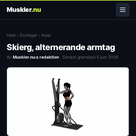
Muskler
.nu
Hem
›
Övningar
›
Axlar
Skierg, alternerande armtag
Av
Muskler.nu:s redaktion
· Senast granskad 5 juni 2026