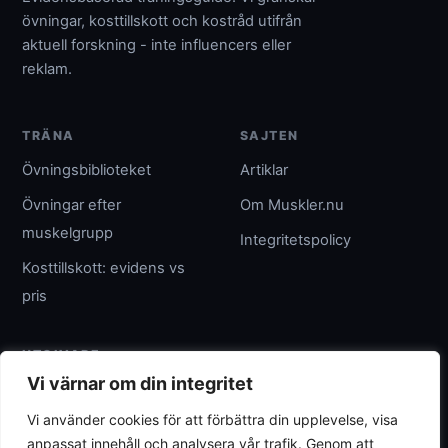
övningar, kosttillskott och kostråd utifrån
aktuell forskning - inte influencers eller
reklam.
TRÄNA
SAJTEN
Övningsbiblioteket
Artiklar
Övningar efter
Om Muskler.nu
muskelgrupp
Integritetspolicy
Kosttillskott: evidens vs
pris
UTGIVARE
Vi värnar om din integritet
Umpteenth Media
Vi använder cookies för att förbättra din upplevelse, visa
Org.nr 559183-3313
anpassat innehåll och analysera vår trafik. Genom att