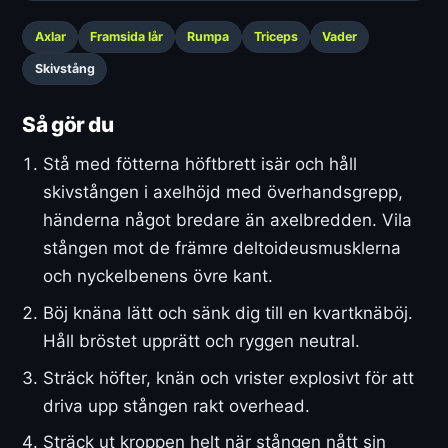
Axlar
Framsida lår
Rumpa
Triceps
Vader
Skivstång
Så gör du
Stå med fötterna höftbrett isär och håll
skivstången i axelhöjd med överhandsgrepp,
händerna något bredare än axelbredden. Vila
stången mot de främre deltoideusmusklerna
och nyckelbenens övre kant.
Böj knäna lätt och sänk dig till en kvartknäböj.
Håll bröstet upprätt och ryggen neutral.
Sträck höfter, knän och vrister explosivt för att
driva upp stången rakt overhead.
Sträck ut kroppen helt när stången nått sin