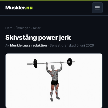
Muskler
.nu
Hem
›
Övningar
›
Axlar
Skivstång power jerk
Av
Muskler.nu:s redaktion
· Senast granskad 5 juni 2026