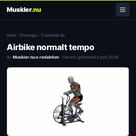
Muskler
.nu
Hem
›
Övningar
›
Framsida lår
Airbike normalt tempo
Av
Muskler.nu:s redaktion
· Senast granskad 5 juni 2026