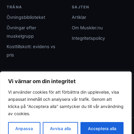
TRÄNA
SAJTEN
Övningsbiblioteket
Artiklar
Övningar efter
Om Muskler.nu
muskelgrupp
Integritetspolicy
Kosttillskott: evidens vs
pris
UTGIVARE
Vi värnar om din integritet
Umpteenth Media
Vi använder cookies för att förbättra din upplevelse, visa
Org.nr 559183-3313
anpassat innehåll och analysera vår trafik. Genom att
wave@umpteenth.media
klicka på "Acceptera alla" samtycker du till vår användning
av cookies.
© 2026 Muskler.nu
Anpassa
Avvisa alla
Acceptera alla
Allmän träningsinformation - ersätter inte individuell rådgivning.