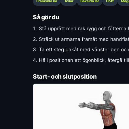
Framsida lår
Axlar
Baksida lår
Höft
Mag
Så gör du
Stå upprätt med rak rygg och fötterna h
Sträck ut armarna framåt med handfla
Ta ett steg bakåt med vänster ben och
Håll positionen ett ögonblick, återgå t
Start- och slutposition