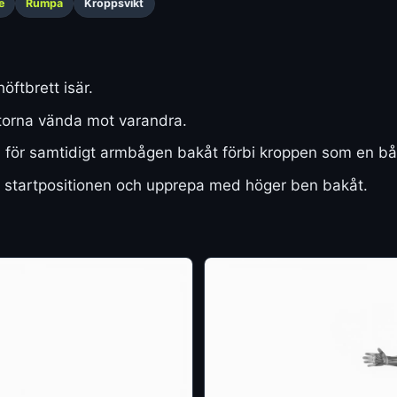
e
Rumpa
Kroppsvikt
öftbrett isär.
torna vända mot varandra.
 för samtidigt armbågen bakåt förbi kroppen som en bå
ill startpositionen och upprepa med höger ben bakåt.