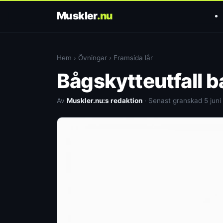
Muskler
.nu
Hem
›
Övningar
›
Framsida lår
Bågskytteutfall b
Av
Muskler.nu:s redaktion
· Senast granskad 5 juni