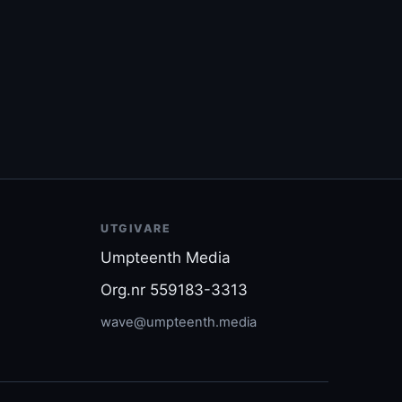
UTGIVARE
Umpteenth Media
Org.nr 559183-3313
wave@umpteenth.media