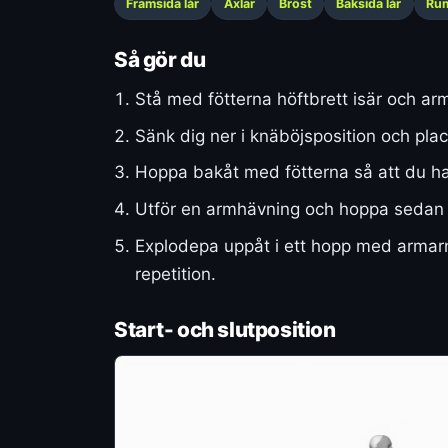
Framsida lår
Axlar
Bröst
Baksida lår
Ru
Så gör du
Stå med fötterna höftbrett isär och ar
Sänk dig ner i knäböjsposition och pla
Hoppa bakåt med fötterna så att du hamn
Utför en armhävning och hoppa sedan 
Explodера uppåt i ett hopp med armarna
repetition.
Start- och slutposition