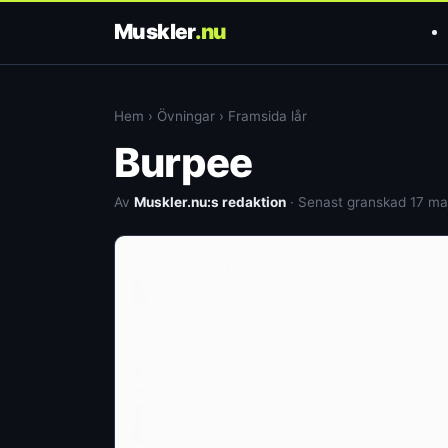
Muskler
.nu
Hem
›
Övningar
›
Framsida lår
Burpee
Av
Muskler.nu:s redaktion
· Senast granskad 17 ma