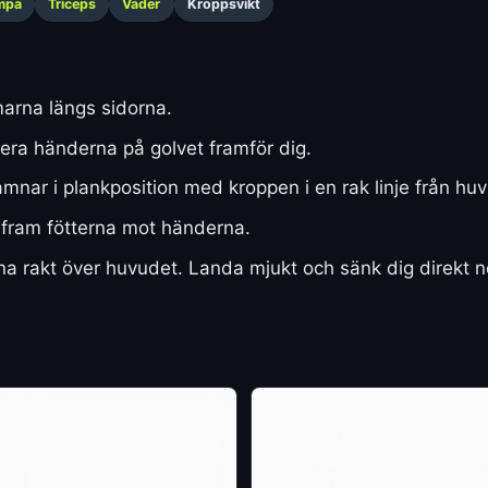
mpa
Triceps
Vader
Kroppsvikt
marna längs sidorna.
cera händerna på golvet framför dig.
ar i plankposition med kroppen i en rak linje från huvud
fram fötterna mot händerna.
 rakt över huvudet. Landa mjukt och sänk dig direkt ne