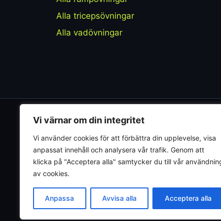
Alla tricepsövningar
Alla vadövningar
Vi värnar om din integritet
Muskler
.nu
Vi använder cookies för att förbättra din upplevelse, visa
Evidensbaserad träningsguide. Vi granskar
anpassat innehåll och analysera vår trafik. Genom att
övningar, kosttillskott och kostråd utifrån
klicka på "Acceptera alla" samtycker du till vår användnin
aktuell forskning - inte influencers eller
av cookies.
reklam.
Anpassa
Avvisa alla
Acceptera alla