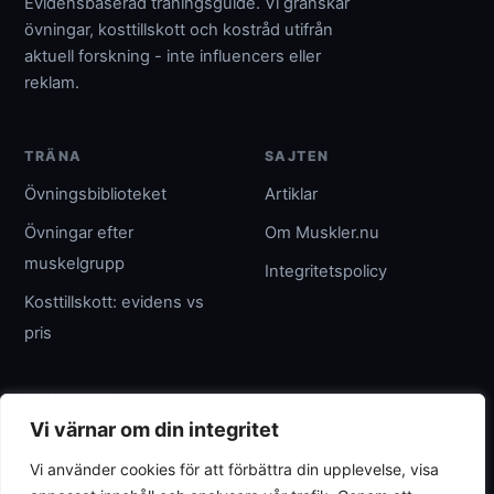
Evidensbaserad träningsguide. Vi granskar
övningar, kosttillskott och kostråd utifrån
aktuell forskning - inte influencers eller
reklam.
TRÄNA
SAJTEN
Övningsbiblioteket
Artiklar
Övningar efter
Om Muskler.nu
muskelgrupp
Integritetspolicy
Kosttillskott: evidens vs
pris
UTGIVARE
Vi värnar om din integritet
Umpteenth Media
Vi använder cookies för att förbättra din upplevelse, visa
Org.nr 559183-3313