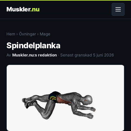
Muskler
.nu
Hem
›
Övningar
›
Mage
Spindelplanka
Av
Muskler.nu:s redaktion
· Senast granskad 5 juni 2026