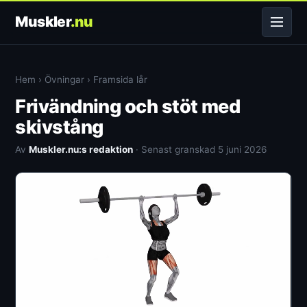
Muskler
.nu
Hem
›
Övningar
›
Framsida lår
Frivändning och stöt med
skivstång
Av
Muskler.nu:s redaktion
· Senast granskad 5 juni 2026