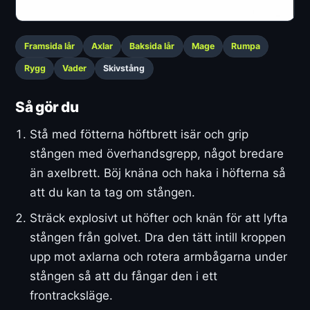
Framsida lår
Axlar
Baksida lår
Mage
Rumpa
Rygg
Vader
Skivstång
Så gör du
Stå med fötterna höftbrett isär och grip
stången med överhandsgrepp, något bredare
än axelbrett. Böj knäna och haka i höfterna så
att du kan ta tag om stången.
Sträck explosivt ut höfter och knän för att lyfta
stången från golvet. Dra den tätt intill kroppen
upp mot axlarna och rotera armbågarna under
stången så att du fångar den i ett
frontracksläge.