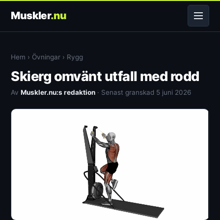
Muskler
.nu
Hem
›
Övningar
›
Rygg
Skierg omvänt utfall med rodd
Av
Muskler.nu:s redaktion
· Senast granskad 5 juni 2026