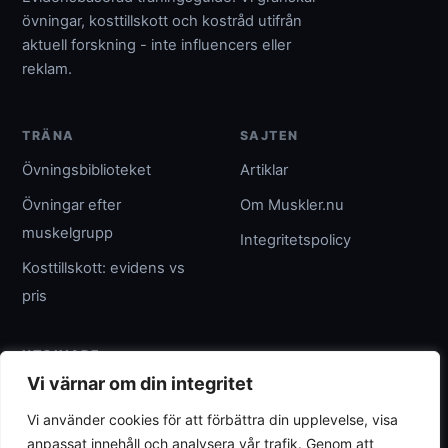
övningar, kosttillskott och kostråd utifrån
aktuell forskning - inte influencers eller
reklam.
TRÄNA
SAJTEN
Övningsbiblioteket
Artiklar
Övningar efter
Om Muskler.nu
muskelgrupp
Integritetspolicy
Kosttillskott: evidens vs
pris
UTGIVARE
Vi värnar om din integritet
Umpteenth Media
Vi använder cookies för att förbättra din upplevelse, visa
Org.nr 559183-3313
anpassat innehåll och analysera vår trafik. Genom att