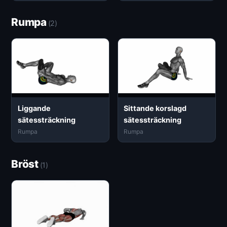
Rumpa
(2)
Liggande
Sittande korslagd
sätessträckning
sätessträckning
Rumpa
Rumpa
Bröst
(1)