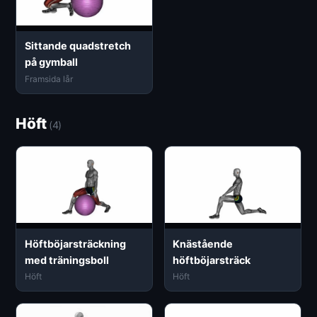
Sittande quadstretch
på gymball
Framsida lår
Höft
(4)
Höftböjarsträckning
Knästående
med träningsboll
höftböjarsträck
Höft
Höft