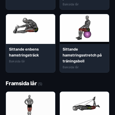
Baksida lår
Sittande enbens
Sittande
hamstringsträck
hamstringsstretch på
träningsboll
Baksida lår
Baksida lår
Framsida lår
(5)