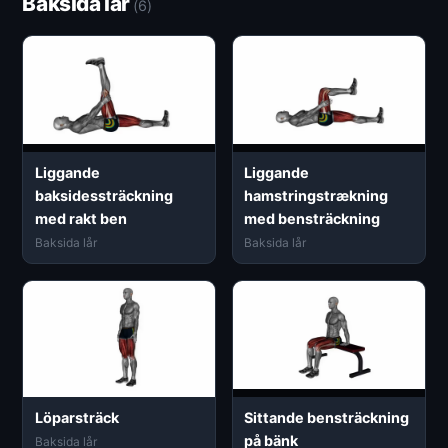
Baksida lår
(6)
Liggande
Liggande
baksidessträckning
hamstringstrækning
med rakt ben
med bensträckning
Baksida lår
Baksida lår
Löparsträck
Sittande bensträckning
på bänk
Baksida lår