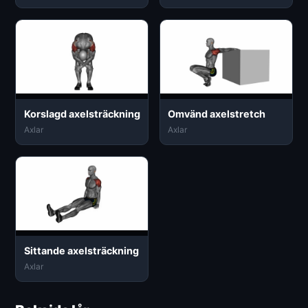
Korslagd axelsträckning
Omvänd axelstretch
Axlar
Axlar
Sittande axelsträckning
Axlar