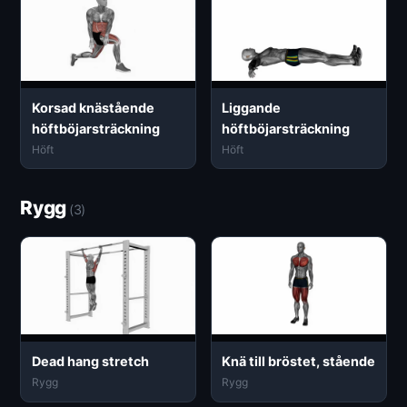
Korsad knästående
Liggande
höftböjarsträckning
höftböjarsträckning
Höft
Höft
Rygg
(3)
Dead hang stretch
Knä till bröstet, stående
Rygg
Rygg