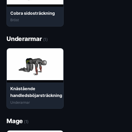
Cobra sidosträckning
Bröst
Underarmar
(1)
Knästående
handledsböjarsträckning
Underarmar
Mage
(1)