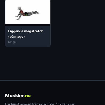
Liggande magstretch
(på mage)
Mage
Muskler
.nu
Evidensbaserad träningsguide. Vi granskar