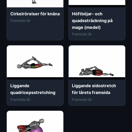
Cirkelrörelser för knäna
Höftböjar- och
quadssträckning på
Framsida lår
mage (medel)
Framsida lår
Liggande
Liggande sidostretch
quadricepsstretching
för lårets framsida
Framsida lår
Framsida lår