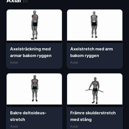
Axlar
(7)
Axelsträckning med
Axelstretch med arm
armar bakom ryggen
bakom ryggen
Axlar
Axlar
Bakre deltoideus-
Främre skulderstretch
stretch
med stång
Axlar
Axlar