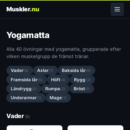
Muskler
.nu
Yogamatta
Alla 40 övningar med yogamatta, grupperade efter
vilken muskelgrupp de främst tränar.
Vader
Axlar
Baksida lår
(8)
(7)
(6)
Framsida lår
Höft
Rygg
(5)
(4)
(3)
Ländrygg
Rumpa
Bröst
(2)
(2)
(1)
Underarmar
Mage
(1)
(1)
Vader
(8)