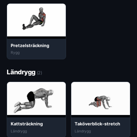
Pretzelsträckning
Rygg
Ländrygg
(2)
Kattsträckning
Taköverblick-stretch
Ländrygg
Ländrygg